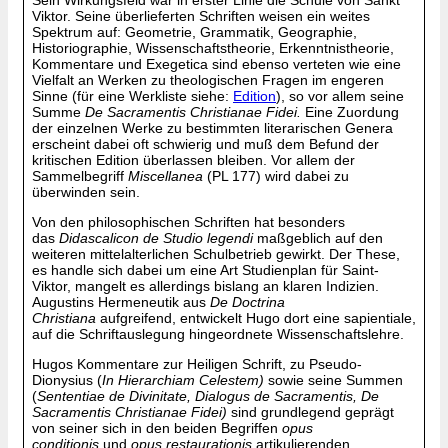
Sein Wirkungsfeld war in erster Linie die Schule von Sankt
Viktor. Seine überlieferten Schriften weisen ein weites
Spektrum auf: Geometrie, Grammatik, Geographie,
Historiographie, Wissenschaftstheorie, Erkenntnistheorie,
Kommentare und Exegetica sind ebenso verteten wie eine
Vielfalt an Werken zu theologischen Fragen im engeren
Sinne (für eine Werkliste siehe:
Edition
), so vor allem seine
Summe
De Sacramentis Christianae Fidei.
Eine Zuordung
der einzelnen Werke zu bestimmten literarischen Genera
erscheint dabei oft schwierig und muß dem Befund der
kritischen Edition überlassen bleiben. Vor allem der
Sammelbegriff
Miscellanea
(PL 177) wird dabei zu
überwinden sein.
Von den philosophischen Schriften hat besonders
das
Didascalicon de Studio legendi
maßgeblich auf den
weiteren mittelalterlichen Schulbetrieb gewirkt. Der These,
es handle sich dabei um eine Art Studienplan für Saint-
Viktor, mangelt es allerdings bislang an klaren Indizien.
Augustins Hermeneutik aus
De Doctrina
Christiana
aufgreifend, entwickelt Hugo dort eine sapientiale,
auf die Schriftauslegung hingeordnete Wissenschaftslehre.
Hugos Kommentare zur Heiligen Schrift, zu Pseudo-
Dionysius (
In Hierarchiam Celestem)
sowie seine Summen
(
Sententiae de Divinitate, Dialogus de Sacramentis, De
Sacramentis Christianae Fidei)
sind grundlegend geprägt
von seiner sich in den beiden Begriffen
opus
conditionis
und
opus restaurationis
artikulierenden